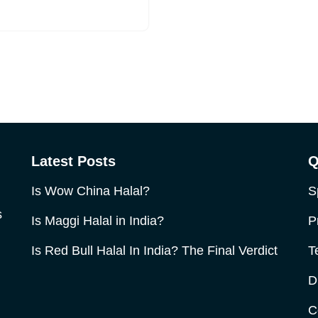
Latest Posts
Q
Is Wow China Halal?
S
s
Is Maggi Halal in India?
P
Is Red Bull Halal In India? The Final Verdict
T
D
C